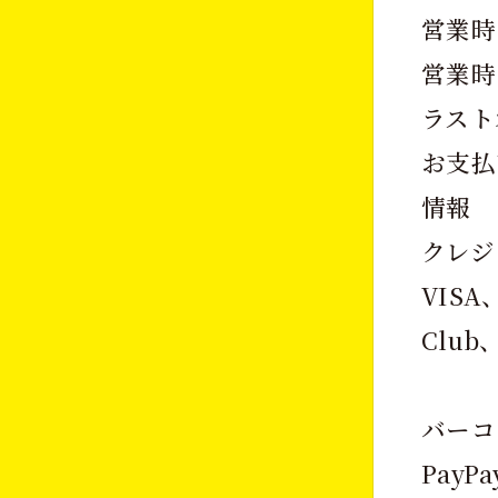
営業時
営業時間：
ラスト
お支払
情報
クレジ
VISA、
Club
バーコ
PayP