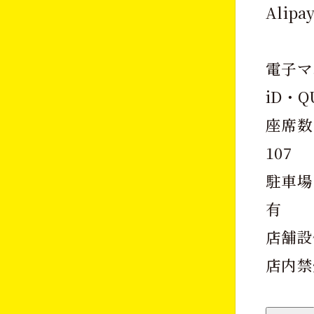
Ali
電子マ
iD・Q
座席数
107
駐車場
有
店舗設
店内禁