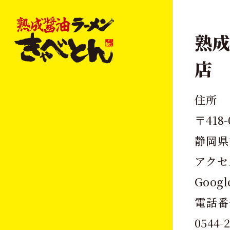
熟成
店
住所
〒418-
静岡県
アクセ
Goog
電話番
0544-