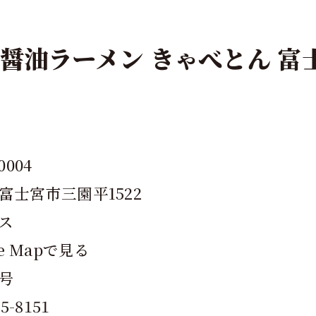
醤油ラーメン きゃべとん 富
0004
富士宮市三園平1522
ス
le Mapで見る
号
25-8151