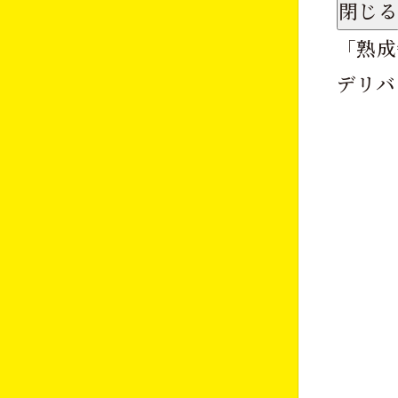
閉じる
「
熟成
デリバ