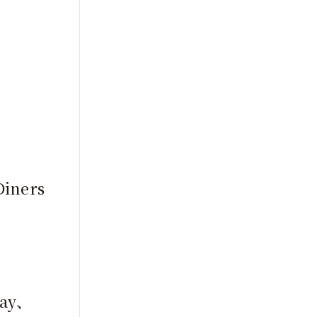
iners
Pay、