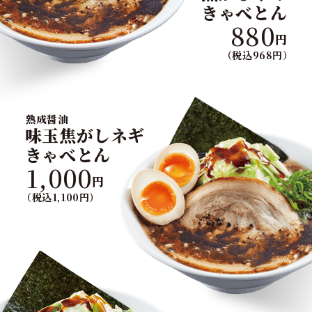
きゃべとん
880
円
（税込968円）
熟成醤油
味玉焦がしネギ
きゃべとん
1,000
円
（税込1,100円）