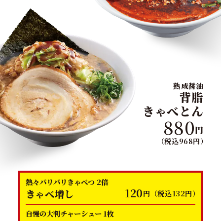
熟成醤油
背脂
きゃべとん
880
円
（税込968円）
熱々パリパリきゃべつ 2倍
120
きゃべ増し
円（税込132円）
自慢の大判チャーシュー 1枚