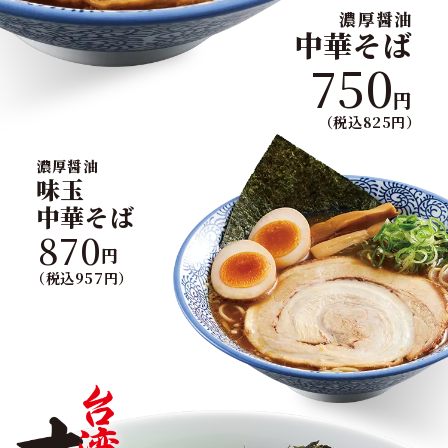
濃厚醤油
中華そば
750
円
（税込825円）
濃厚醤油
味玉
中華そば
870
円
（税込957円）