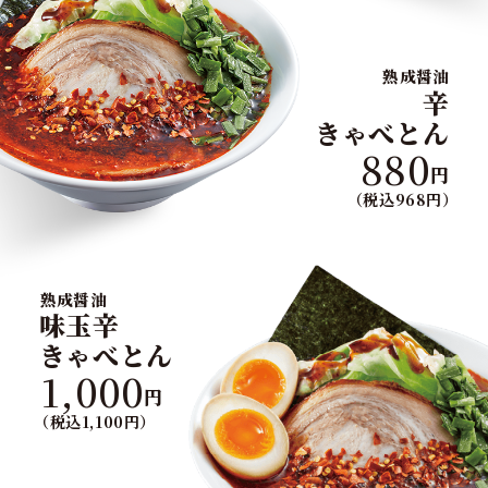
熟成醤油
辛
きゃべとん
880
円
（税込968円）
熟成醤油
味玉辛
きゃべとん
1,000
円
（税込1,100円）