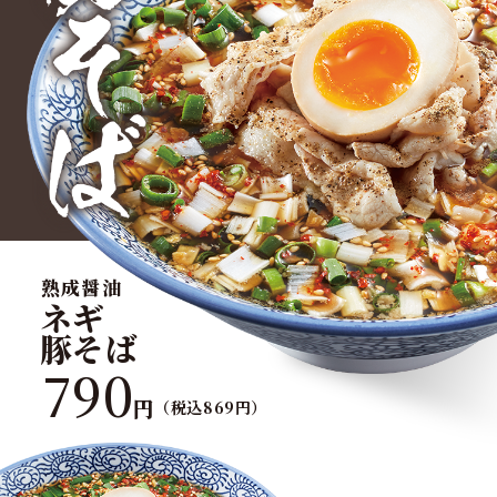
熟成醤油
ネギ
豚そば
790
円
（税込869円）