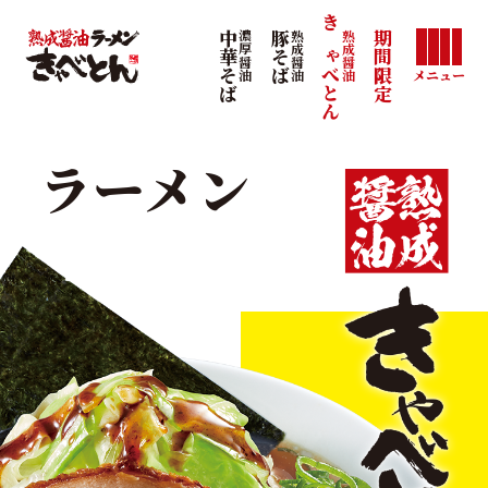
きゃべとん
熟成醤油
中華そば
濃厚醤油
豚そば
熟成醤油
期間限定
メニュー
ラーメン