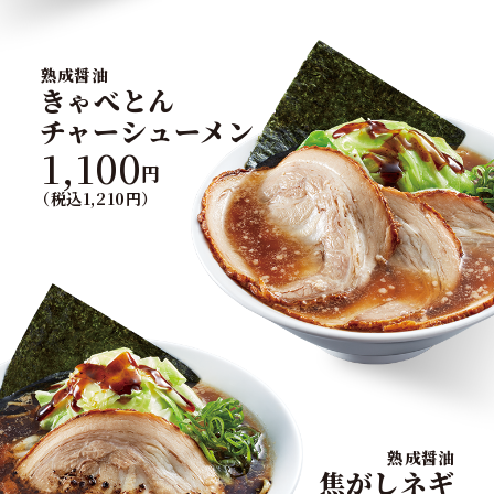
熟成醤油
きゃべとん
チャーシューメン
1,100
円
（税込1,210円）
熟成醤油
焦がしネギ