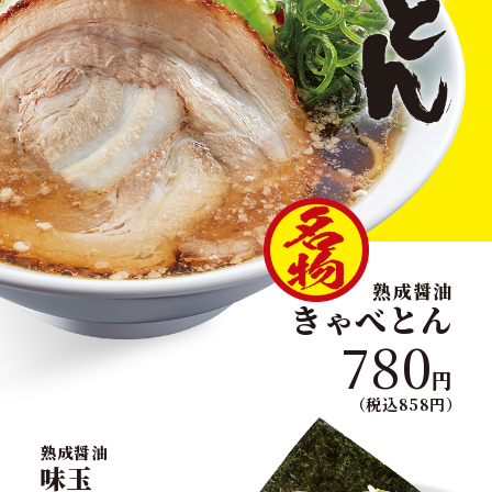
熟成醤油
きゃべとん
780
円
（税込858円）
熟成醤油
味玉