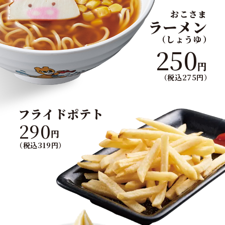
おこさま
ラーメン
（しょうゆ）
250
円
（税込275円）
フライドポテト
290
円
（税込319円）