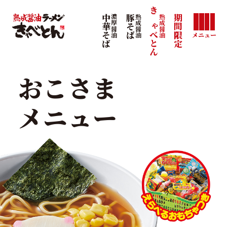
きゃべとん
熟成醤油
中華そば
濃厚醤油
豚そば
熟成醤油
期間限定
メニュー
おこさま
メニュー