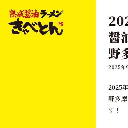
20
醤
野多
2025
202
野多摩
す！