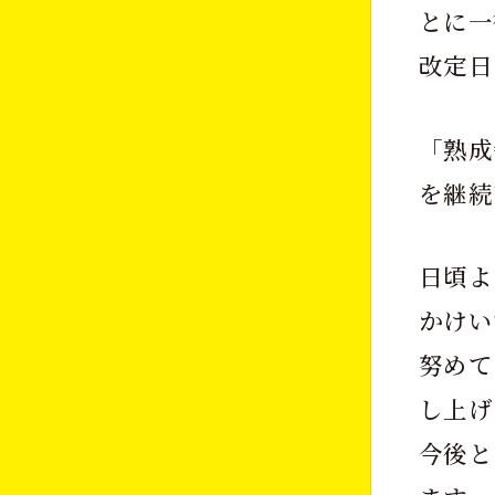
とに一
改定日
「熟成
を継続
日頃よ
かけい
努めて
し上げ
今後と