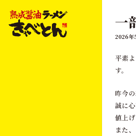
一
2026
平素よ
す。
昨今の
誠に心
値上げ
また、