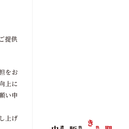
ご提供
担をお
向上に
願い申
し上げ