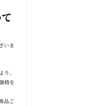
いて
ざいま
より、
価格を
商品ご