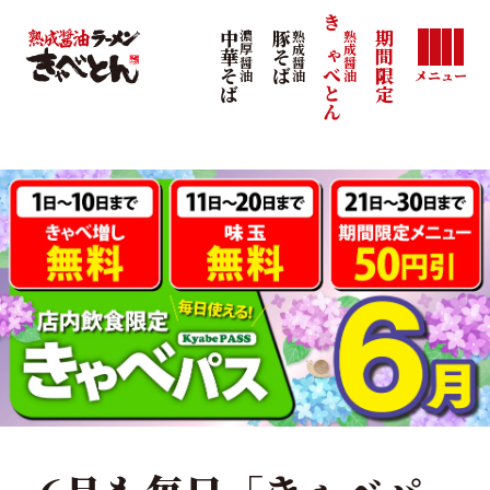
きゃべとん
熟成醤油
中華そば
濃厚醤油
豚そば
熟成醤油
期間限定
メニュー