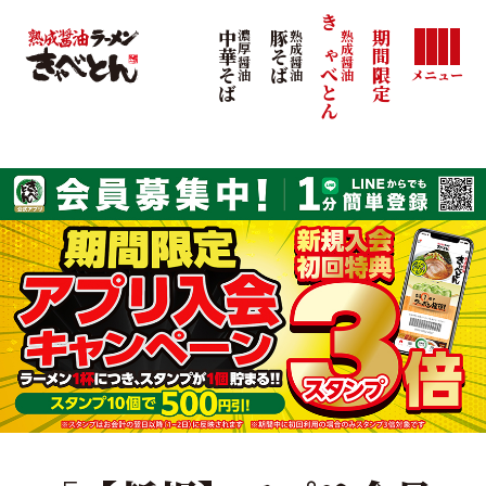
きゃべとん
熟成醤油
中華そば
濃厚醤油
豚そば
熟成醤油
期間限定
メニュー