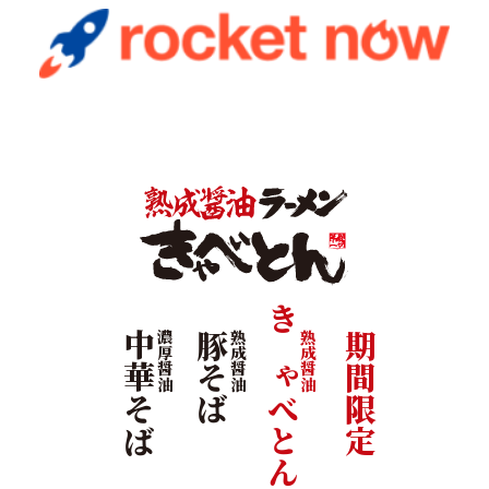
きゃべとん
中華そば
濃厚醤油
豚そば
熟成醤油
熟成醤油
期間限定