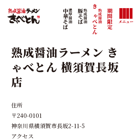
きゃべとん
熟成醤油
中華そば
濃厚醤油
豚そば
熟成醤油
期間限定
メニュー
熟成醤油ラーメン き
ゃべとん 横須賀長坂
店
住所
〒240-0101
神奈川県横須賀市長坂2-11-5
アクセス