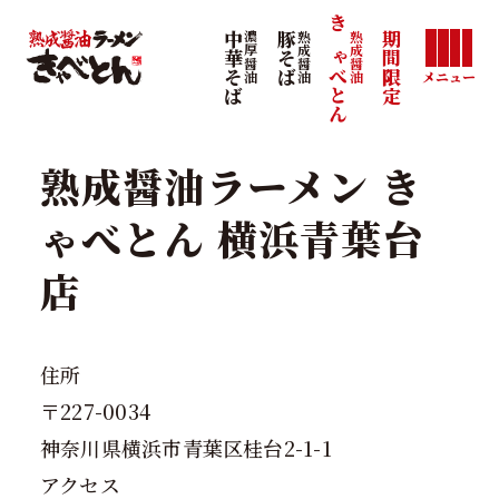
きゃべとん
熟成醤油
中華そば
濃厚醤油
豚そば
熟成醤油
期間限定
メニュー
熟成醤油ラーメン き
ゃべとん 横浜青葉台
店
住所
〒227-0034
神奈川県横浜市青葉区桂台2-1-1
アクセス