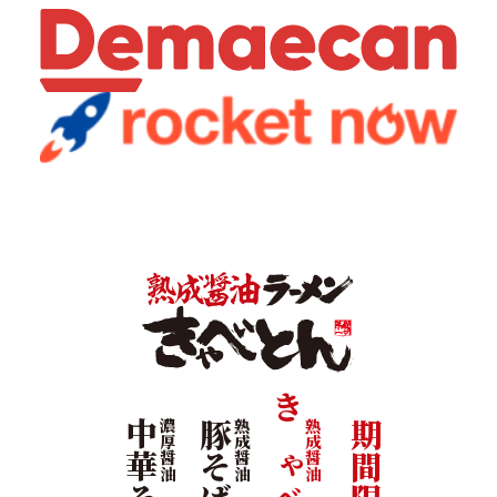
中華そば
濃厚醤油
豚そば
熟成醤油
熟成醤油
期間限定