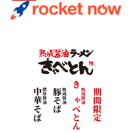
きゃべとん
中華そば
濃厚醤油
豚そば
熟成醤油
熟成醤油
期間限定