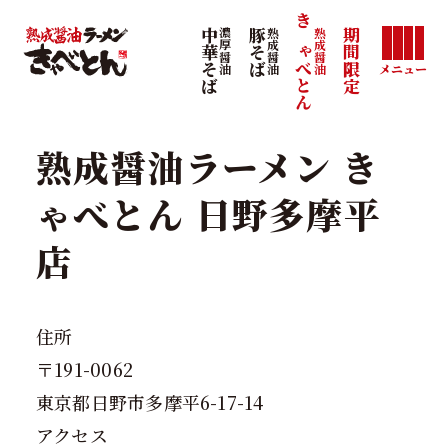
きゃべとん
熟成醤油
中華そば
濃厚醤油
豚そば
熟成醤油
期間限定
メニュー
熟成醤油ラーメン き
ゃべとん 日野多摩平
店
住所
〒191-0062
東京都日野市多摩平6-17-14
アクセス