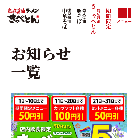
きゃべとん
熟成醤油
中華そば
濃厚醤油
豚そば
熟成醤油
期間限定
メニュー
お知らせ
一覧